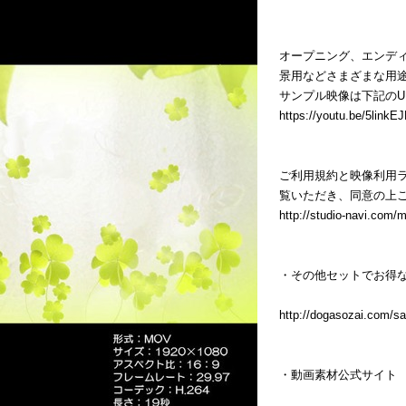
オープニング、エンデ
景用などさまざまな用
サンプル映像は下記のU
https://youtu.be/5link
ご利用規約と映像利用ラ
覧いただき、同意の上
http://studio-navi.com/
・その他セットでお得な
http://dogasozai.com/sa
・動画素材公式サイト