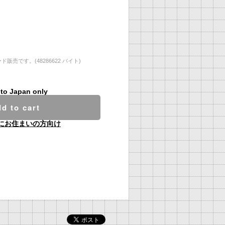
売です。(48286622 バイト)
 to Japan only
d to cart
にお住まいの方向け