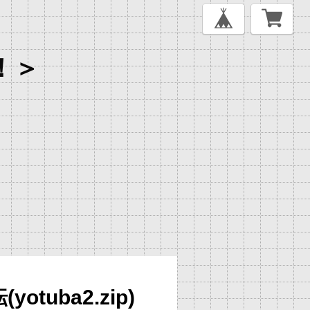
！＞
otuba2.zip)